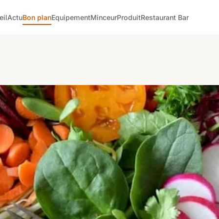
eil
Actu
Bon plan
Equipement
Minceur
Produit
Restaurant Bar