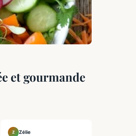
ée et gourmande
Zélie
Z