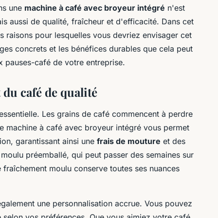
ans une
machine à café avec broyeur intégré
n'est
 aussi de qualité, fraîcheur et d'efficacité. Dans cet
s raisons pour lesquelles vous devriez envisager cet
ages concrets et les bénéfices durables que cela peut
x pauses-café de votre entreprise.
 du café de qualité
st essentielle. Les grains de café commencent à perdre
ne machine à café avec broyeur intégré vous permet
ion, garantissant ainsi une
frais de mouture
et des
é moulu préemballé, qui peut passer des semaines sur
afé fraîchement moulu conserve toutes ses nuances
e également une personnalisation accrue. Vous pouvez
e selon vos préférences. Que vous aimiez votre café