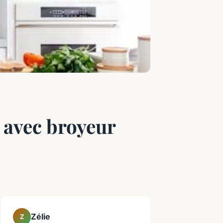
 avec broyeur
Zélie
Z