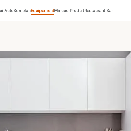
eil
Actu
Bon plan
Equipement
Minceur
Produit
Restaurant Bar